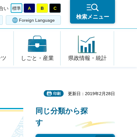
合い
標準
A
B
C
検索メニュー
Foreign Language
ーツ
しごと・産業
県政情報・統計
更新日：2019年2月28日
印刷
同じ分類から探
す