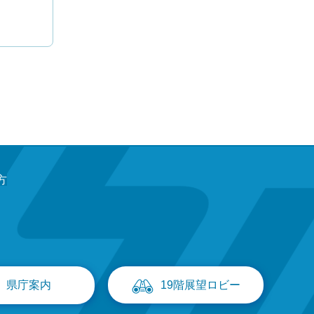
方
県庁案内
19階展望ロビー