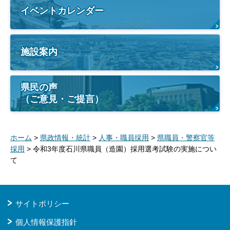
イベントカレンダー
施設案内
県民の声
（ご意見・ご提言）
ホーム
>
県政情報・統計
>
人事・職員採用
>
県職員・警察官等
採用
> 令和3年度石川県職員（造園）採用選考試験の実施につい
て
サイトポリシー
個人情報保護指針