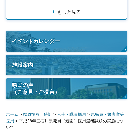
もっと見る
イベントカレンダー
施設案内
県民の声
（ご意見・ご提言）
ホーム
>
県政情報・統計
>
人事・職員採用
>
県職員・警察官等
採用
> 平成28年度石川県職員（造園）採用選考試験の実施につ
いて