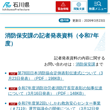
石川県
検索メニュー
緊急情報
閲覧支援
印刷
更新日：2026年3月23日
消防保安課の記者発表資料（令和7年
度）
記者発表資料の内容に関する
お問い合わせは：
消防保安課
まで
第78回日本消防協会定例表彰伝達式について（3
月23日発表）（PDF：198KB）
令和7年度消防功労者消防庁長官表彰の知事伝達
について（3月16日発表）（PDF：148KB）
令和7年度第2回いしかわ救急安心センター事業
（＃7119）運営協議会の開催について （3月12日発