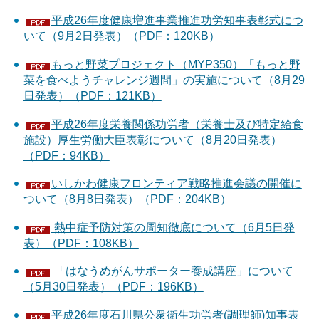
平成26年度健康増進事業推進功労知事表彰式につ
いて（9月2日発表）（PDF：120KB）
もっと野菜プロジェクト（MYP350）「もっと野
菜を食べようチャレンジ週間」の実施について（8月29
日発表）（PDF：121KB）
平成26年度栄養関係功労者（栄養士及び特定給食
施設）厚生労働大臣表彰について（8月20日発表）
（PDF：94KB）
いしかわ健康フロンティア戦略推進会議の開催に
ついて（8月8日発表）（PDF：204KB）
熱中症予防対策の周知徹底について（6月5日発
表）（PDF：108KB）
「はなうめがんサポーター養成講座」について
（5月30日発表）（PDF：196KB）
平成26年度石川県公衆衛生功労者(調理師)知事表