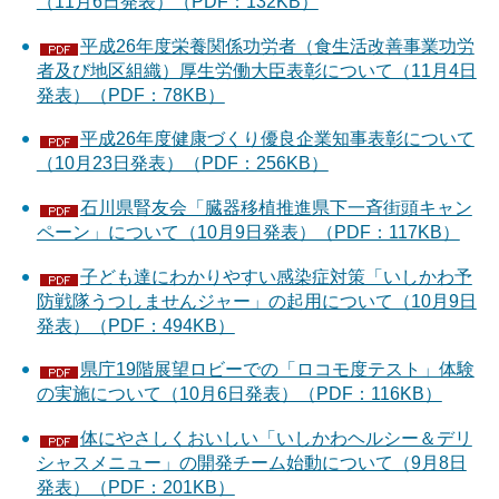
（11月6日発表）（PDF：132KB）
平成26年度栄養関係功労者（食生活改善事業功労
者及び地区組織）厚生労働大臣表彰について（11月4日
発表）（PDF：78KB）
平成26年度健康づくり優良企業知事表彰について
（10月23日発表）（PDF：256KB）
石川県腎友会「臓器移植推進県下一斉街頭キャン
ペーン」について（10月9日発表）（PDF：117KB）
子ども達にわかりやすい感染症対策「いしかわ予
防戦隊うつしませんジャー」の起用について（10月9日
発表）（PDF：494KB）
県庁19階展望ロビーでの「ロコモ度テスト」体験
の実施について（10月6日発表）（PDF：116KB）
体にやさしくおいしい「いしかわヘルシー＆デリ
シャスメニュー」の開発チーム始動について（9月8日
発表）（PDF：201KB）