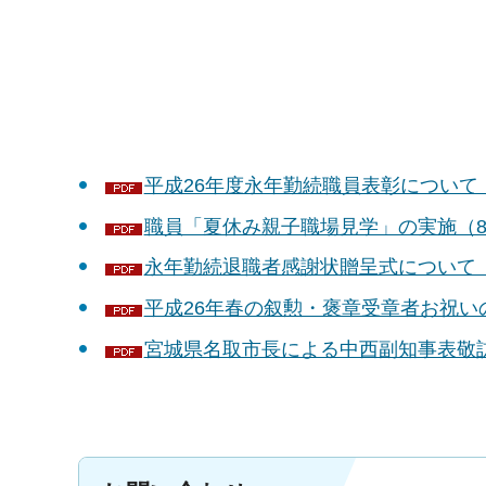
平成26年度永年勤続職員表彰について（1
職員「夏休み親子職場見学」の実施（8月
永年勤続退職者感謝状贈呈式について（6
平成26年春の叙勲・褒章受章者お祝いの
宮城県名取市長による中西副知事表敬訪問