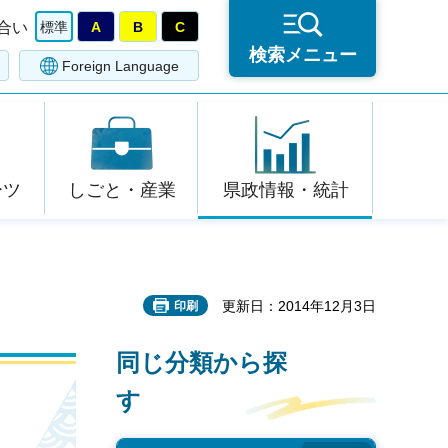
合い
標準
A
B
C
検索メニュー
Foreign Language
ーツ
しごと・産業
県政情報・統計
更新日：2014年12月3日
印刷
同じ分類から探
す