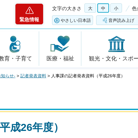
文字の大きさ
大
中
小
色
緊急情報
やさしい日本語
音声読み上げ
教育・子育て
医療・福祉
観光・文化・スポ
お知らせ-
>
記者発表資料
> 人事課の記者発表資料（平成26年度）
平成26年度）