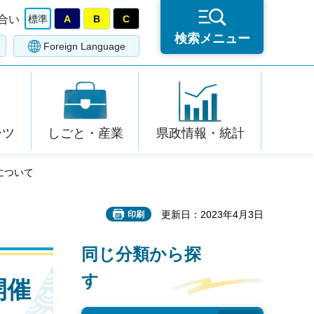
合い
標準
A
B
C
検索メニュー
Foreign Language
ーツ
しごと・産業
県政情報・統計
について
更新日：2023年4月3日
印刷
同じ分類から探
す
開催