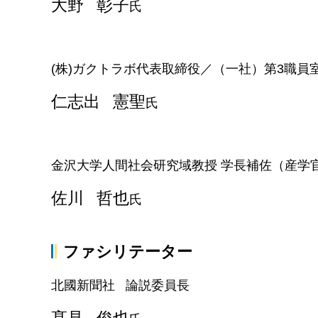
大野 彰子
氏
(株)ガクトラボ代表取締役／（一社）第3職員
仁志出 憲聖
氏
金沢大学人間社会研究域教授 学長補佐（産学
佐川 哲也
氏
ファシリテーター
北國新聞社 論説委員長