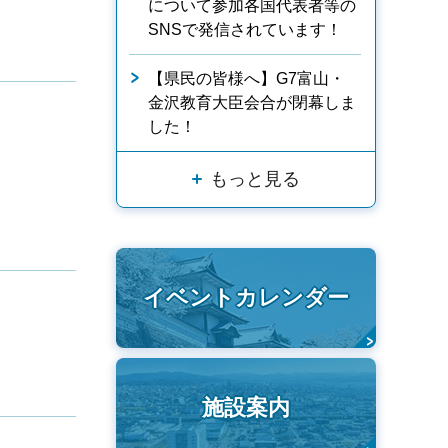
について参加各国代表者等の
SNSで発信されています！
【県民の皆様へ】G7富山・
金沢教育大臣会合が閉幕しま
した！
もっと見る
イベントカレンダー
施設案内