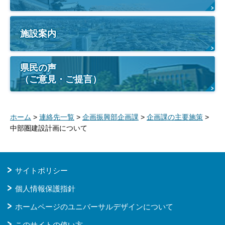
施設案内
県民の声
（ご意見・ご提言）
ホーム
>
連絡先一覧
>
企画振興部企画課
>
企画課の主要施策
>
中部圏建設計画について
サイトポリシー
個人情報保護指針
ホームページのユニバーサルデザインについて
このサイトの使い方