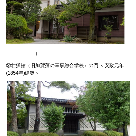
⇩
②壮猶館（旧加賀藩の軍事総合学校）の門 ＜安政元年
(1854年)建築＞