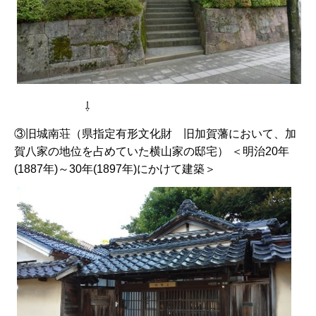
⇩
③旧城南荘（県指定有形文化財 旧加賀藩において、加
賀八家の地位を占めていた横山家の邸宅） ＜明治20年
(1887年)～30年(1897年)にかけて建築＞