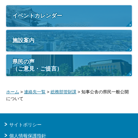
イベントカレンダー
施設案内
県民の声
（ご意見・ご提言）
ホーム
>
連絡先一覧
>
総務部管財課
> 知事公舎の県民一般公開
について
サイトポリシー
個人情報保護指針