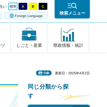
合い
標準
A
B
C
検索メニュー
Foreign Language
ーツ
しごと・産業
県政情報・統計
更新日：2025年4月2日
印刷
同じ分類から探
す