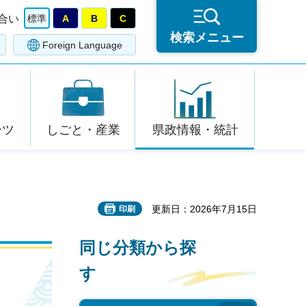
合い
標準
A
B
C
検索メニュー
Foreign Language
ーツ
しごと・産業
県政情報・統計
更新日：2026年7月15日
印刷
同じ分類から探
す