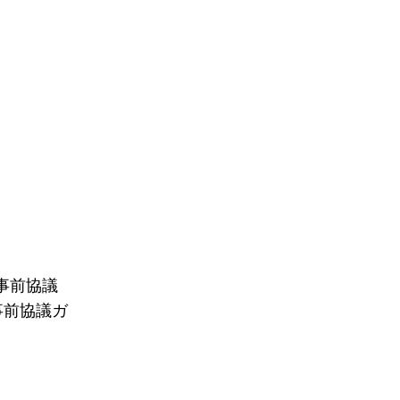
事前協議
事前協議ガ
。