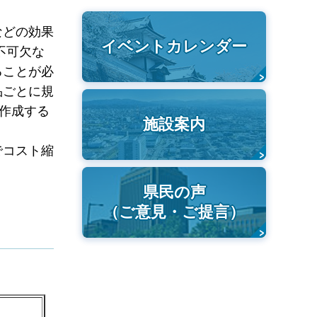
などの効果
イベントカレンダー
不可欠な
ることが必
品ごとに規
作成する
施設案内
でコスト縮
県民の声
（ご意見・ご提言）