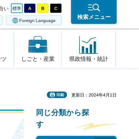
合い
標準
A
B
C
検索メニュー
Foreign Language
ーツ
しごと・産業
県政情報・統計
更新日：2024年4月1日
印刷
同じ分類から探
す