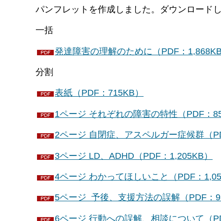
パンフレットを作成しました。ダウンロード
一括
発達障害の理解のために（PDF：1,868K
分割
表紙（PDF：715KB）
1ページ それぞれの障害の特性（PDF：85
2ページ 自閉症、アスペルガー症候群（PDF
3ページ LD、ADHD（PDF：1,205KB）
4ページ わかってほしいこと（PDF：1,05
5ページ 予後、支援方法の誤解（PDF：93
6ページ 行動への誤解、相談について（PD