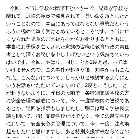
今回、本当に学校の管理下という中で、児童が学校を
離れて、近隣の滝壺で発見されて、尊い命を落としたと
いうことなので、本当にあってはならない事態だという
ふうに極めて重く受けとめているところです。本当に亡
くなられた児童のご冥福を心からお祈りするとともに、
本当にお子様を亡くされた家族の皆様に教育行政の責任
者として深くお詫びを申し上げたいという気持ちでいっ
ぱいです。今回、やはり、同じことが2度と起こっては
いけませんので、この事件が起きた後、知事からもこん
な点、こんな点について、しっかりと検討するようにと
いうお話もいただいていますので、2度とこうしたこと
が起きないように、昨日の段階で、各特別支援学校の方
に安全管理の徹底について、今、一度学校内の巡視であ
るとか、巡回を指示もしましたし、明日は県立学校長会
議を開いて、特別支援学校だけでなく、全ての県立学校
において、安全安心の管理について、今、一度、注意喚
起をしたいと思いますし、あと特別支援学校ならではの