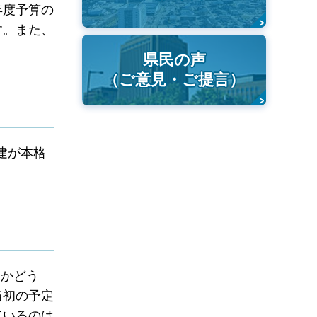
年度予算の
す。また、
県民の声
（ご意見・ご提言）
建が本格
るかどう
当初の予定
ているのは