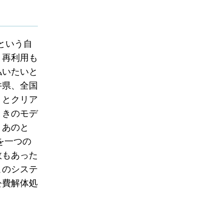
という自
、再利用も
払いたいと
井県、全国
りとクリア
ときのモデ
。あのと
を一つの
故もあった
このシステ
公費解体処