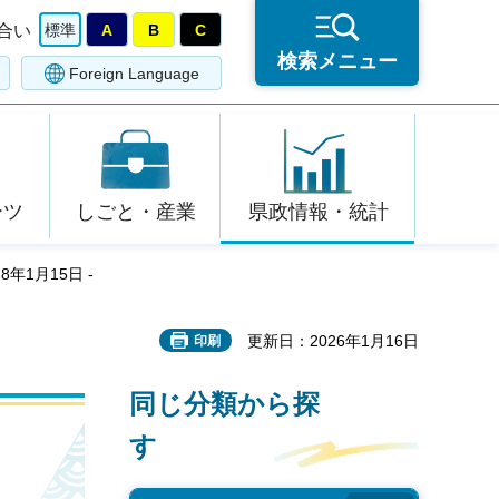
合い
標準
A
B
C
検索メニュー
Foreign Language
ーツ
しごと・産業
県政情報・統計
年1月15日 -
更新日：2026年1月16日
印刷
同じ分類から探
す