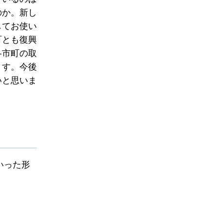
のか。新し
してお使い
町とも復興
各市町の取
ます。今後
いと思いま
いった形