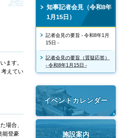
知事記者会見（令和8年
1月15日）
記者会見の要旨 - 令和8年1月
15日 -
記者会見の要旨（質疑応答）
います。
- 令和8年1月15日 -
う考えてい
イベントカレンダー
た場合、
奥能登豪
施設案内