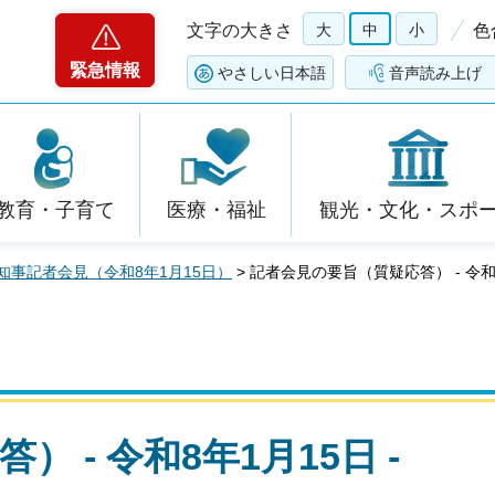
文字の大きさ
大
中
小
色
緊急情報
やさしい日本語
音声読み上げ
教育・子育て
医療・福祉
観光・文化・スポ
知事記者会見（令和8年1月15日）
> 記者会見の要旨（質疑応答） - 令和8
 - 令和8年1月15日 -