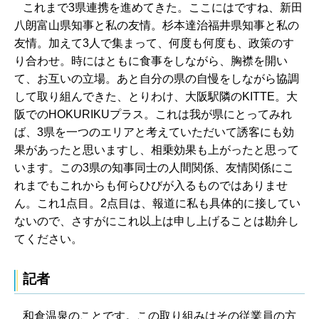
これまで3県連携を進めてきた。ここにはですね、新田
八朗富山県知事と私の友情。杉本達治福井県知事と私の
友情。加えて3人で集まって、何度も何度も、政策のす
り合わせ。時にはともに食事をしながら、胸襟を開い
て、お互いの立場。あと自分の県の自慢をしながら協調
して取り組んできた、とりわけ、大阪駅隣のKITTE。大
阪でのHOKURIKUプラス。これは我が県にとってみれ
ば、3県を一つのエリアと考えていただいて誘客にも効
果があったと思いますし、相乗効果も上がったと思って
います。この3県の知事同士の人間関係、友情関係にこ
れまでもこれからも何らひびが入るものではありませ
ん。これ1点目。2点目は、報道に私も具体的に接してい
ないので、さすがにこれ以上は申し上げることは勘弁し
てください。
記者
和倉温泉のことです。この取り組みはその従業員の方