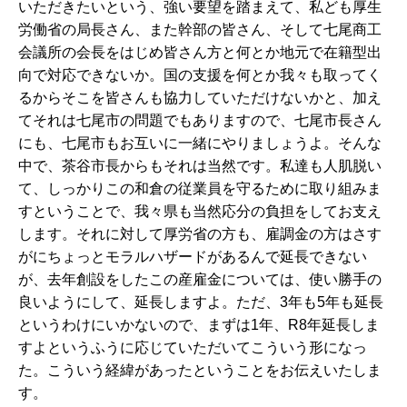
いただきたいという、強い要望を踏まえて、私ども厚生
労働省の局長さん、また幹部の皆さん、そして七尾商工
会議所の会長をはじめ皆さん方と何とか地元で在籍型出
向で対応できないか。国の支援を何とか我々も取ってく
るからそこを皆さんも協力していただけないかと、加え
てそれは七尾市の問題でもありますので、七尾市長さん
にも、七尾市もお互いに一緒にやりましょうよ。そんな
中で、茶谷市長からもそれは当然です。私達も人肌脱い
て、しっかりこの和倉の従業員を守るために取り組みま
すということで、我々県も当然応分の負担をしてお支え
します。それに対して厚労省の方も、雇調金の方はさす
がにちょっとモラルハザードがあるんで延長できない
が、去年創設をしたこの産雇金については、使い勝手の
良いようにして、延長しますよ。ただ、3年も5年も延長
というわけにいかないので、まずは1年、R8年延長しま
すよというふうに応じていただいてこういう形になっ
た。こういう経緯があったということをお伝えいたしま
す。