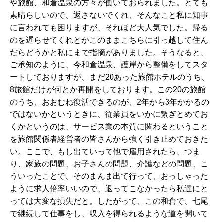
や旅館、和倉温泉の方々が働いておられました。とても
素晴らしいので、返さないでくれ、そんなこと私に知事
に言われても困りますが、それほど大人気でした。帰る
のを遅らせてくれとかこのままこちらに引っ越して住ん
だらどうかと私にまで指摘がありました。そうなると、
ご承知のように、今和倉温泉、護岸から整備をしてスタ
ートしておりますが、まだ20あった旅館ホテルのうち、
8旅館だけが何とか再開をしております。この20の旅館
のうち、おおむね復活できるのが、2年から3年かかるの
ではないかというときに、従業員をいかに繋ぎとめてお
くかというのは、サービス業の本質に関わるということ
を旅館関係者経営者の皆さんから強く引き止めておきた
い。ここで、もし出ていって他で雇用されたら、つま
り、家族の問題、お子さんの問題、介護などの問題、こ
ういったことで、そのまんま出て行って、おっしゃった
ように求人倍率いいので、返ってこなかったら私達にと
っては大変な損失だと。したがって、この和倉で、七尾
で継続して仕事をし、収入を得られるような道を開いて