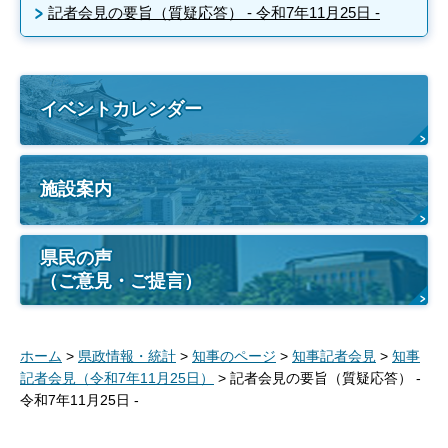
記者会見の要旨（質疑応答） - 令和7年11月25日 -
イベントカレンダー
施設案内
県民の声
（ご意見・ご提言）
ホーム
>
県政情報・統計
>
知事のページ
>
知事記者会見
>
知事
記者会見（令和7年11月25日）
> 記者会見の要旨（質疑応答） -
令和7年11月25日 -