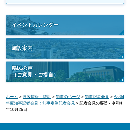
イベントカレンダー
施設案内
県民の声
（ご意見・ご提言）
ホーム
>
県政情報・統計
>
知事のページ
>
知事記者会見
>
令和4
年度知事記者会見：知事定例記者会見
> 記者会見の要旨 - 令和4
年10月25日 -