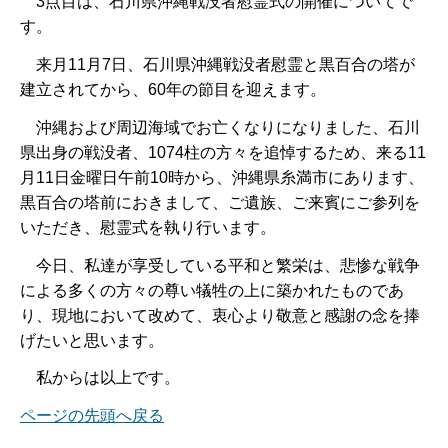
3点目は、石川県沖縄戦没者慰霊式の開催についてで
す。
来月11月7日、石川県沖縄戦没者慰霊と黒百合の塔が
建立されてから、60年の節目を迎えます。
沖縄および周辺海域でお亡くなりになりました、石川
県出身の戦没者、1074柱の方々を追悼するため、来る11
月11日金曜日午前10時から、沖縄県糸満市にあります、
黒百合の塔前におきまして、ご遺族、ご来賓にご参列を
いただき、慰霊式を執り行います。
今日、私達が享受している平和と繁栄は、悲惨な戦争
による多くの方々の尊い犠牲の上に築かれたものであ
り、現地において改めて、衷心より敬意と感謝の念を捧
げたいと思います。
私からは以上です。
ページの先頭へ戻る