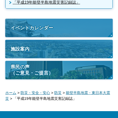
「平成19年能登半島地震災害記録誌」
イベントカレンダー
施設案内
県民の声
（ご意見・ご提言）
ホーム
>
防災・安全・安心
>
防災
>
能登半島地震・東日本大震
災
> 「平成19年能登半島地震災害記録誌」