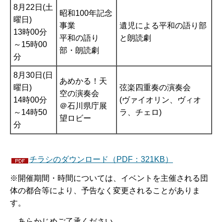
8月22日(土
昭和100年記念
曜日)
事業
遺児による平和の語り部
13時00分
平和の語り
と朗読劇
～15時00
部・朗読劇
分
8月30日(日
あめかる！天
曜日)
弦楽四重奏の演奏会
空の演奏会
14時00分
(ヴァイオリン、ヴィオ
＠石川県庁展
～14時50
ラ、チェロ)
望ロビー
分
チラシのダウンロード（PDF：321KB）
※開催期間・時間については、イベントを主催される団
体の都合等により、予告なく変更されることがありま
す。
あ
らかじめご了承ください。