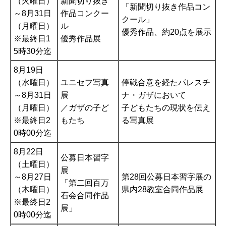
（火曜日）
新聞切り抜き
「新聞切り抜き作品コン
～8月31日
作品コンクー
クール」
（月曜日）
ル
優秀作品、約20点を展示
※最終日1
優秀作品展
5時30分迄
8月19日
（水曜日）
ユニセフ写真
停戦合意を経たパレスチ
～8月31日
展
ナ・ガザにおいて
（月曜日）
／ガザの子ど
子どもたちの現状を伝え
※最終日2
もたち
る写真展
0時00分迄
8月22日
公募日本習字
（土曜日）
展
～8月27日
第28回公募日本習字展の
「第二回百万
（木曜日）
県内28教室合同作品展
石会合同作品
※最終日2
展」
0時00分迄