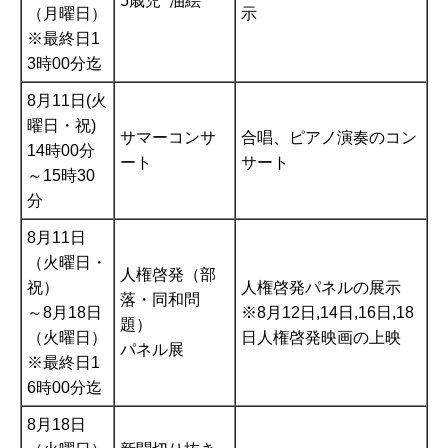
5歳児 油絵
（月曜日）
示
※最終日1
3時00分迄
8月11日(火
曜日・祝)
サマーコンサ
合唱、ピアノ演奏のコン
14時00分
ート
サート
～15時30
分
8月11日
（火曜日・
人権啓発（部
祝）
人権啓発パネルの展示
落・同和問
～8月18日
※8月12日,14日,16日,18
題）
（火曜日）
日人権啓発映画の上映
パネル展
※最終日1
6時00分迄
8月18日