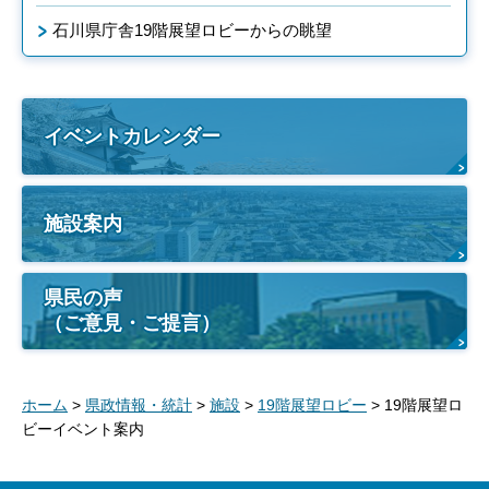
石川県庁舎19階展望ロビーからの眺望
イベントカレンダー
施設案内
県民の声
（ご意見・ご提言）
ホーム
>
県政情報・統計
>
施設
>
19階展望ロビー
> 19階展望ロ
ビーイベント案内