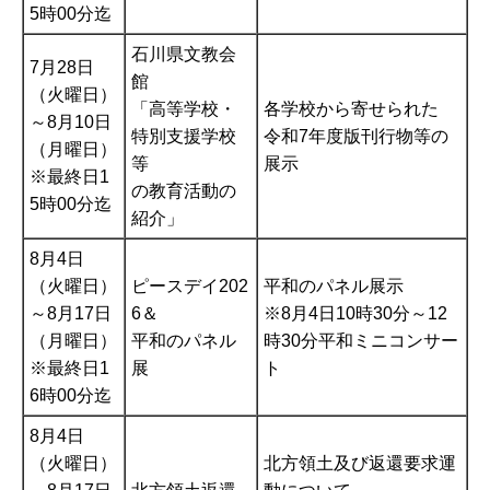
5時00分迄
石川県文教会
7月28日
館
（火曜日）
「高等学校・
各学校から寄せられた
～8月10日
特別支援学校
令和7年度版刊行物等の
（月曜日）
等
展示
※最終日1
の教育活動の
5時00分迄
紹介」
8月4日
（火曜日）
ピースデイ202
平和のパネル展示
～8月17日
6＆
※8月4日10時30分～12
（月曜日）
平和のパネル
時30分平和ミニコンサー
※最終日1
展
ト
6時00分迄
8月4日
（火曜日）
北方領土及び返還要求運