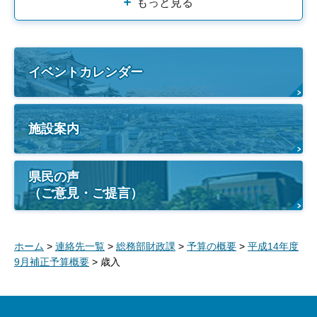
もっと見る
イベントカレンダー
施設案内
県民の声
（ご意見・ご提言）
ホーム
>
連絡先一覧
>
総務部財政課
>
予算の概要
>
平成14年度
9月補正予算概要
> 歳入