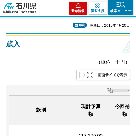
石川県
検索メニュー
緊急情報
閲覧支援
印刷
更新日：2010年7月20日
歳入
（単位：千円）
画面サイズで表示
現計予算
今回補正
款別
額
額