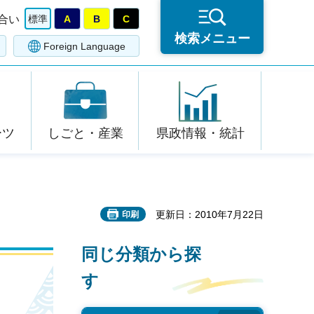
合い
標準
A
B
C
検索メニュー
Foreign Language
ーツ
しごと・産業
県政情報・統計
更新日：2010年7月22日
印刷
同じ分類から探
す