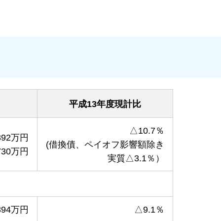
平成13年度現計比
△10.7％
892万円
(借換債、ペイオフ影響額除き
730万円
実質△3.1％）
894万円
△9.1％