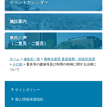
イベントカレンダー
施設案内
県民の声
（ご意見・ご提言）
ホーム
>
連絡先一覧
>
農林水産部 畜産振興・防疫対策課
>
その他
> 畜舎等の建築等及び利用の特例に関する法律に
ついて
サイトポリシー
個人情報保護指針