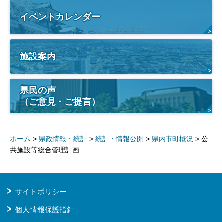
イベントカレンダー
施設案内
県民の声
（ご意見・ご提言）
ホーム
>
県政情報・統計
>
統計・情報公開
>
県内市町概況
> 公
共施設等総合管理計画
サイトポリシー
個人情報保護指針