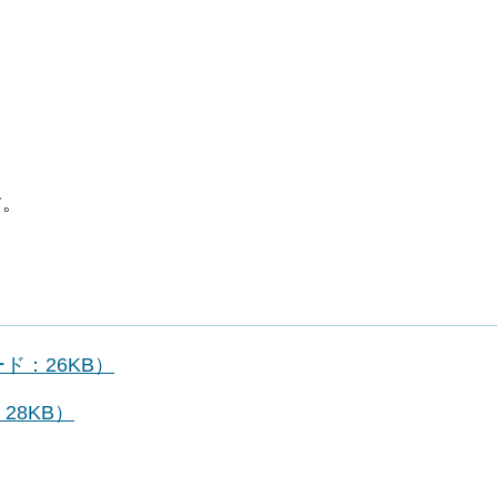
す。
ド：26KB）
8KB）