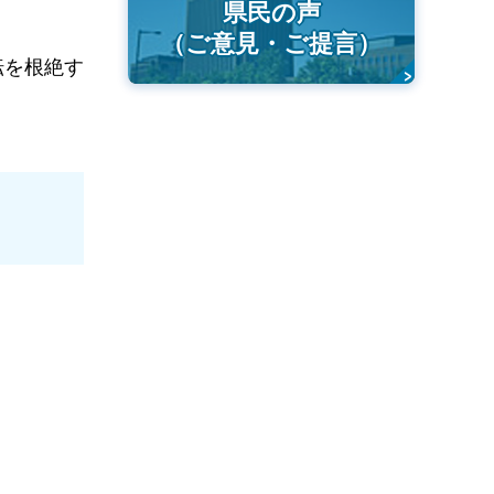
県民の声
（ご意見・ご提言）
転を根絶す