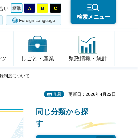
合い
標準
A
B
C
検索メニュー
Foreign Language
ーツ
しごと・産業
県政情報・統計
登録制度について
更新日：2026年4月22日
印刷
同じ分類から探
す