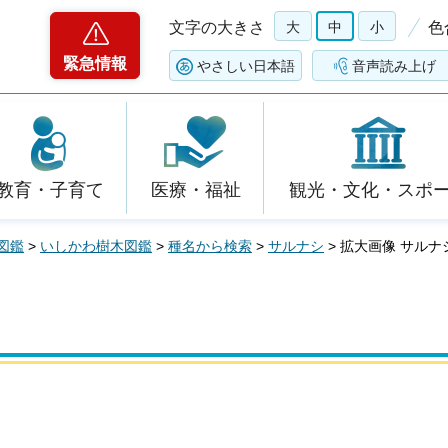
文字の大きさ
大
中
小
色
緊急情報
やさしい日本語
音声読み上げ
教育・子育て
医療・福祉
観光・文化・スポ
図鑑
>
いしかわ樹木図鑑
>
種名から検索
>
サルナシ
> 拡大画像 サルナ