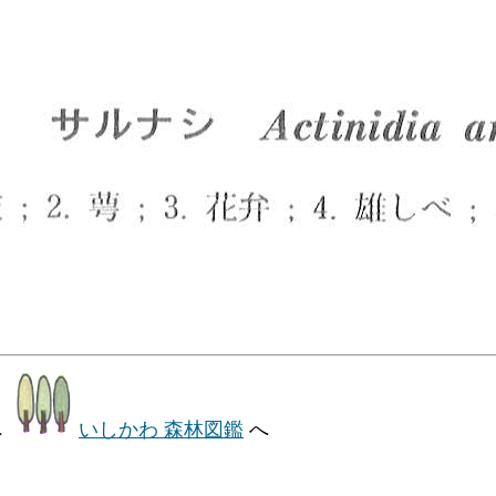
へ
いしかわ 森林図鑑
へ