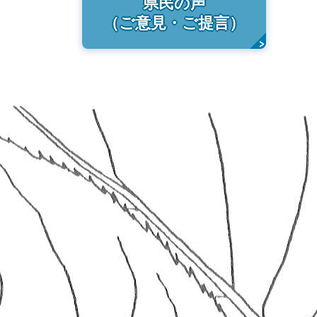
県民の声
（ご意見・ご提言）