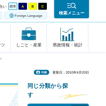
合い
標準
A
B
C
検索メニュー
Foreign Language
ーツ
しごと・産業
県政情報・統計
シ
更新日：2010年4月20日
印刷
同じ分類から探
す