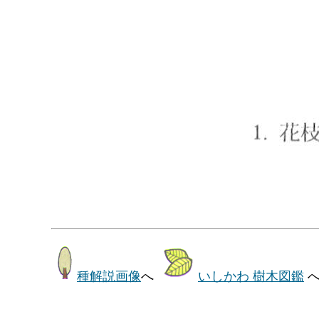
種解説画像
へ
いしかわ 樹木図鑑