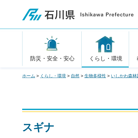
石川県
防災・安全・安心
くらし・環境
ホーム
>
くらし・環境
>
自然
>
生物多様性
>
いしかわ森林
スギナ