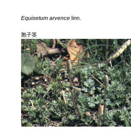
Equisetum arvence
linn.
胞子茎