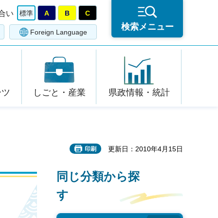
合い
標準
A
B
C
検索メニュー
Foreign Language
ーツ
しごと・産業
県政情報・統計
更新日：2010年4月15日
印刷
同じ分類から探
す