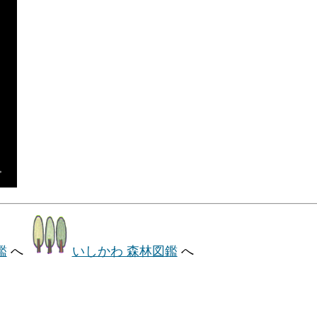
鑑
へ
いしかわ 森林図鑑
へ