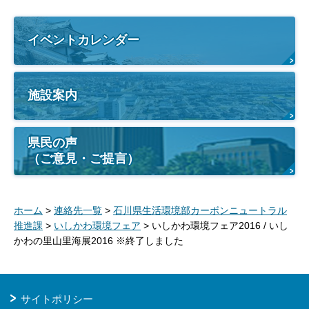
イベントカレンダー
施設案内
県民の声
（ご意見・ご提言）
ホーム
>
連絡先一覧
>
石川県生活環境部カーボンニュートラル
推進課
>
いしかわ環境フェア
> いしかわ環境フェア2016 / いし
かわの里山里海展2016 ※終了しました
サイトポリシー