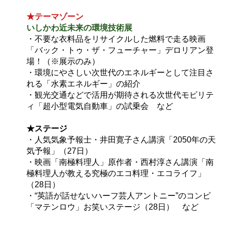
★テーマゾーン
いしかわ近未来の環境技術展
・不要な衣料品をリサイクルした燃料で走る映画
「バック・トゥ・ザ・フューチャー」デロリアン登
場！（※展示のみ）
・環境にやさしい次世代のエネルギーとして注目さ
れる「水素エネルギー」の紹介
・観光交通などで活用が期待される次世代モビリテ
ィ「超小型電気自動車」の試乗会 など
★ステージ
・人気気象予報士・井田寛子さん講演「2050年の天
気予報」（27日）
・映画「南極料理人」原作者・西村淳さん講演「南
極料理人が教える究極のエコ料理・エコライフ」
（28日）
・“英語が話せないハーフ芸人アントニー”のコンビ
「マテンロウ」お笑いステージ（28日） など