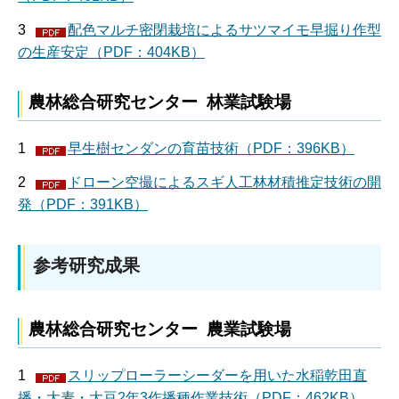
3
配色マルチ密閉栽培によるサツマイモ早掘り作型
の生産安定（PDF：404KB）
農林総合研究センター 林業試験場
1
早生樹センダンの育苗技術（PDF：396KB）
2
ドローン空撮によるスギ人工林材積推定技術の開
発（PDF：391KB）
参考研究成果
農林総合研究センター 農業試験場
1
スリップローラーシーダーを用いた水稲乾田直
播・大麦・大豆2年3作播種作業技術（PDF：462KB）