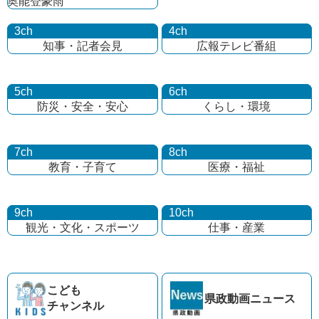
奥能登豪雨
3ch
4ch
知事・記者会見
広報テレビ番組
5ch
6ch
防災・安全・安心
くらし・環境
7ch
8ch
教育・子育て
医療・福祉
9ch
10ch
観光・文化・
スポーツ
仕事・産業
こども
県政動画
ニュース
チャンネル