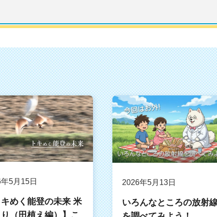
6年5月15日
2026年5月13日
キめく能登の未来 米
いろんなところの放射
くり（田植え編）】こ
を調べてみよう！