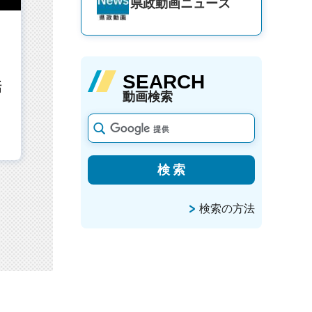
県政動画
ニュース
SEARCH
話
動画検索
検索の方法