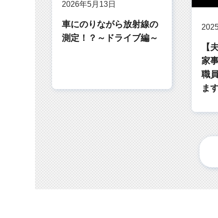
2026年5月13日
車にのりながら放射線の
202
測定！？～ドライブ編～
【
家
職
ます