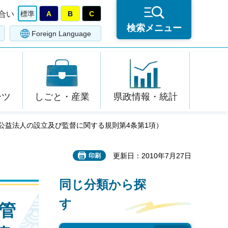
合い
標準
A
B
C
検索メニュー
Foreign Language
ーツ
しごと・産業
県政情報・統計
公益法人の設立及び監督に関する規則第4条第1項）
更新日：2010年7月27日
印刷
同じ分類から探
す
管