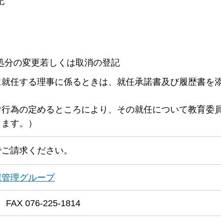
記
処分の変更若しくは取消の登記
に就任する理事に係るときは、就任承諾書及び履歴書を
附行為の定めるところにより、その就任について教育委
きます。）
でご請求ください。
課管理グループ
FAX 076-225-1814