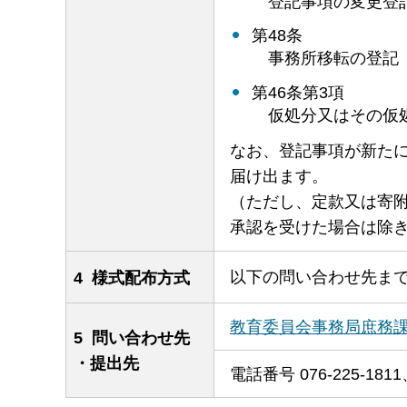
登
記事項の変更登
第48条
事
務所移転の登記
第46条第3項
仮
処分又はその仮
なお、登記事項が新た
届け出ます。
（ただし、定款又は寄
承認を受けた場合は除
以下の問い合わせ先ま
4 様式配布方式
教育委員会事務局庶務
5 問い合わせ先
・提出先
電話番号 076-225-1811、