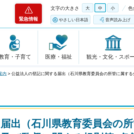
文字の大きさ
大
中
小
色
緊急情報
やさしい日本語
音声読み上げ
教育・子育て
医療・福祉
観光・文化・スポ
案内
> 公益法人の登記に関する届出（石川県教育委員会の所管に属する
る届出（石川県教育委員会の所