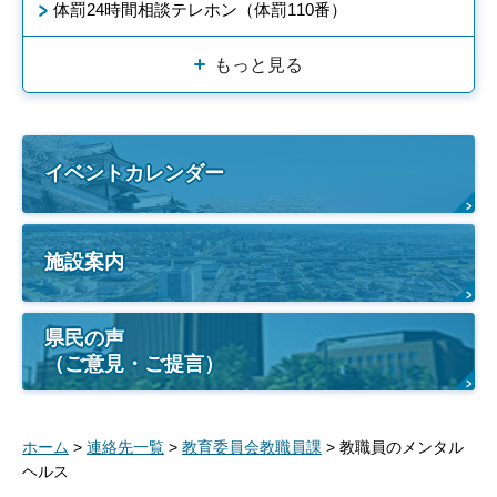
体罰24時間相談テレホン（体罰110番）
もっと見る
イベントカレンダー
施設案内
県民の声
（ご意見・ご提言）
ホーム
>
連絡先一覧
>
教育委員会教職員課
> 教職員のメンタル
ヘルス