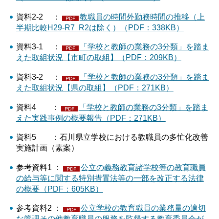
資料2-2 ：
教職員の時間外勤務時間の推移（上
半期比較H29-R7 R2は除く）（PDF：338KB）
資料3-1 ：
「学校と教師の業務の3分類」を踏ま
えた取組状況【市町の取組】（PDF：209KB）
資料3-2 ：
「学校と教師の業務の3分類」を踏ま
えた取組状況【県の取組】（PDF：271KB）
資料4 ：
「学校と教師の業務の3分類」を踏ま
えた実践事例の概要報告（PDF：271KB）
資料5 ：石川県立学校における教職員の多忙化改善
実施計画（素案）
参考資料1 ：
公立の義務教育諸学校等の教育職員
の給与等に関する特別措置法等の一部を改正する法律
の概要（PDF：605KB）
参考資料2 ：
公立学校の教育職員の業務量の適切
な管理その他教育職員の服務を監督する教育委員会が