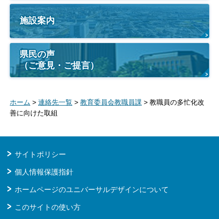
施設案内
県民の声
（ご意見・ご提言）
ホーム
>
連絡先一覧
>
教育委員会教職員課
> 教職員の多忙化改
善に向けた取組
サイトポリシー
個人情報保護指針
ホームページのユニバーサルデザインについて
このサイトの使い方