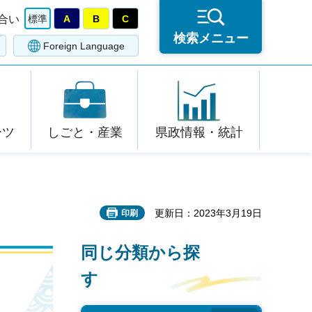
合い
標準
A
B
C
検索メニュー
Foreign Language
ーツ
しごと・産業
県政情報・統計
更新日：2023年3月19日
印刷
同じ分類から探
す