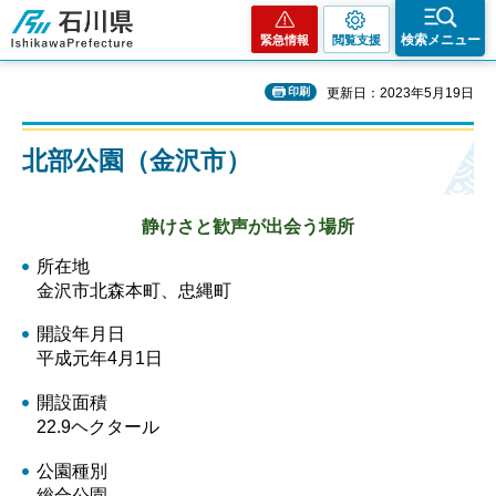
石川県
検索メニュー
緊急情報
閲覧支援
印刷
更新日：2023年5月19日
北部公園（金沢市）
静けさと歓声が出会う場所
所在地
金沢市北森本町、忠縄町
開設年月日
平成元年4月1日
開設面積
22.9ヘクタール
公園種別
総合公園