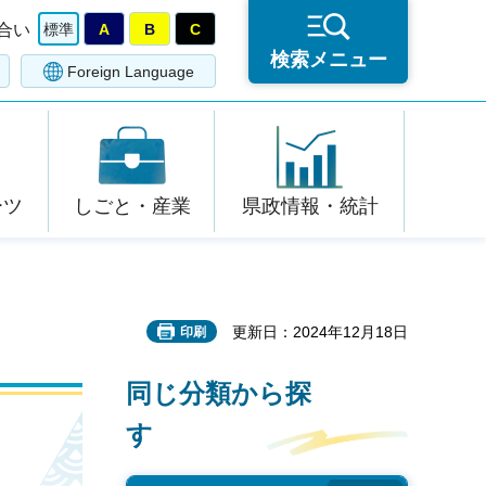
合い
標準
A
B
C
検索メニュー
Foreign Language
ーツ
しごと・産業
県政情報・統計
更新日：2024年12月18日
印刷
同じ分類から探
す