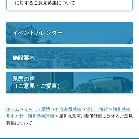
に対するご意見募集について
イベントカレンダー
施設案内
県民の声
（ご意見・ご提言）
ホーム
>
くらし・環境
>
社会基盤整備
>
河川・海岸
>
河川整備
基本方針・河川整備計画
> 犀川水系河川整備計画に対するご意見
募集について