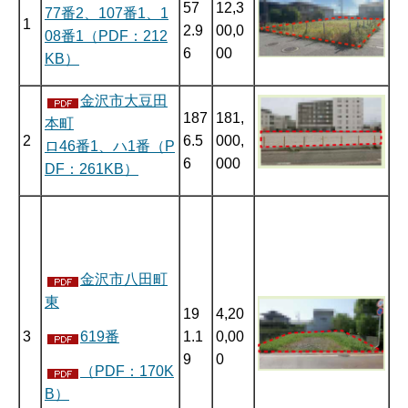
57
12,3
77番2、107番1、1
1
2.9
00,0
08番1（PDF：212
6
00
KB）
金沢市大豆田
187
181,
本町
2
6.5
000,
ロ46番1、ハ1番（P
6
000
DF：261KB）
金沢市八田町
東
19
4,20
3
1.1
0,00
619番
9
0
（PDF：170K
B）