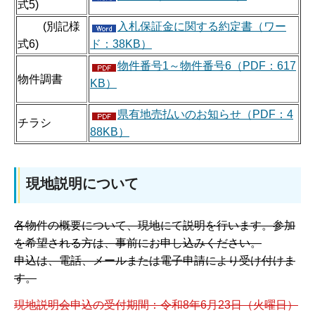
式5)
(別記様
入札保証金に関する約定書（ワー
式6)
ド：38KB）
物件番号1～物件番号6（PDF：617
物件調書
KB）
県有地売払いのお知らせ（PDF：4
チラシ
88KB）
現地説明について
各物件の概要について、現地にて説明を行います。参加
を希望される方は、事前にお申し込みください。
申込は、電話、メールまたは電子申請により受け付けま
す。
現地説明会申込の受付期間：令和8年6月23日（火曜日）