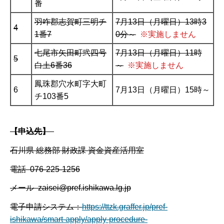
番
羽咋郡志賀町三明チ
7月13日（月曜日）13時3
4
1番7
0分～
※実施しません
七尾市矢田町弐四号
7月13日（月曜日）11時
5
白土6番36
～
※実施しません
鳳珠郡穴水町字大町
6
7月13日（月曜日）15時～
チ103番5
【申込先】
石川県 総務部 財政課 資金資産活用室
電話 076-225-1256
メール zaisei@pref.ishikawa.lg.jp
電子申請システム：
https://ttzk.graffer.jp/pref-
ishikawa/smart-apply/apply-procedure-