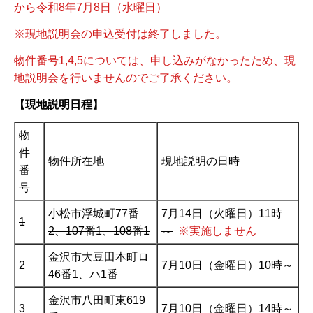
から令和8年7月8日（水曜日）
※現地説明会の申込受付は終了しました。
物件番号1,4,5については、申し込みがなかったため、現
地説明会を行いませんのでご了承ください。
【現地説明日程】
物
件
物件所在地
現地説明の日時
番
号
小松市浮城町77番
7月14日（火曜日）11時
1
2、107番1、108番1
～
※実施しません
金沢市大豆田本町ロ
2
7月10日（金曜日）10時～
46番1、ハ1番
金沢市八田町東619
3
7月10日（金曜日）14時～