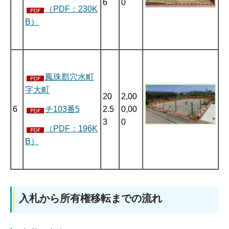
6
0
（PDF：230K
B）
鳳珠郡穴水町
字大町
20
2,00
6
2.5
0,00
チ103番5
3
0
（PDF：196K
B）
入札から所有権移転までの流れ