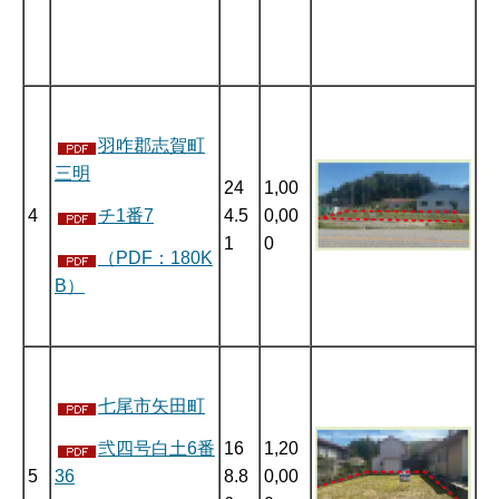
羽咋郡志賀町
三明
24
1,00
4
4.5
0,00
チ1番7
1
0
（PDF：180K
B）
七尾市矢田町
16
1,20
弐四号白土6番
5
8.8
0,00
36