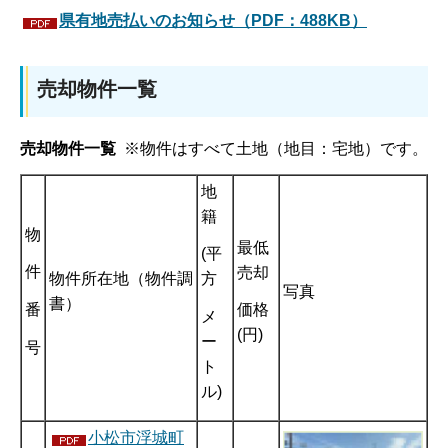
県有地売払いのお知らせ（PDF：488KB）
売却物件一覧
売却物件一覧
※物件はすべて土地（地目：宅地）です。
地
籍
物
最低
(平
件
売却
物件所在地（物件調
方
写真
書）
番
価格
メ
(円)
ー
号
ト
ル)
小松市浮城町