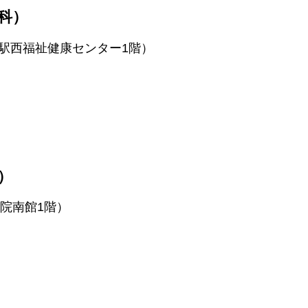
科）
市駅西福祉健康センター1階）
）
病院南館1階）