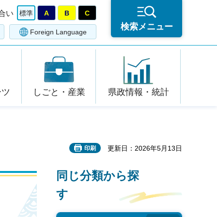
合い
標準
A
B
C
検索メニュー
Foreign Language
ーツ
しごと・産業
県政情報・統計
更新日：2026年5月13日
印刷
同じ分類から探
す