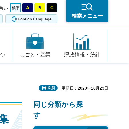
合い
標準
A
B
C
検索メニュー
Foreign Language
ーツ
しごと・産業
県政情報・統計
更新日：2020年10月23日
印刷
同じ分類から探
す
集