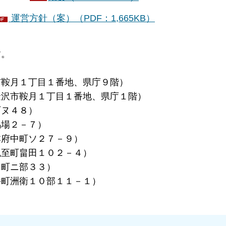
運営方針（案）（PDF：1,665KB）
す。
月１丁目１番地、県庁９階）
市鞍月１丁目１番地、県庁１階）
ヌ４８）
場２－７）
府中町ソ２７－９）
至町畠田１０２－４）
町ニ部３３）
町洲衛１０部１１－１）