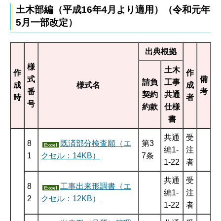
土木部編（平成16年4月より適用）（令和元年
5月一部改定）
出典根拠
様
土木
作
作
式
備
請負
工事
成
様式名
成
番
考
契約
共通
時
者
号
約款
仕様
書
共通
受
8
既済部分検査願（エ
第3
編1-
注
1
クセル：14KB）
7条
1-22
者
共通
受
8
工事出来形調書（エ
編1-
注
2
クセル：12KB）
1-22
者