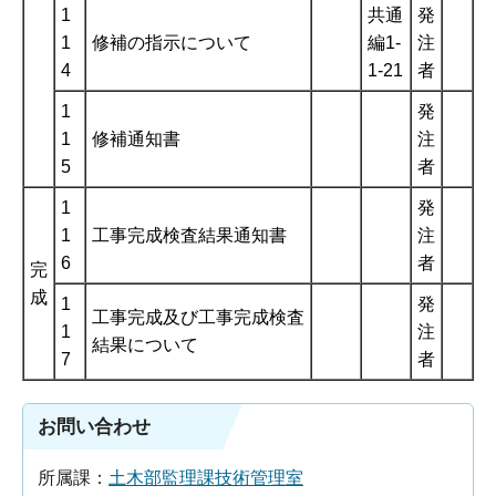
1
共通
発
1
修補の指示について
編1-
注
4
1-21
者
1
発
1
修補通知書
注
5
者
1
発
1
工事完成検査結果通知書
注
6
者
完
成
1
発
工事完成及び工事完成検査
1
注
結果について
7
者
お問い合わせ
所属課：
土木部監理課技術管理室