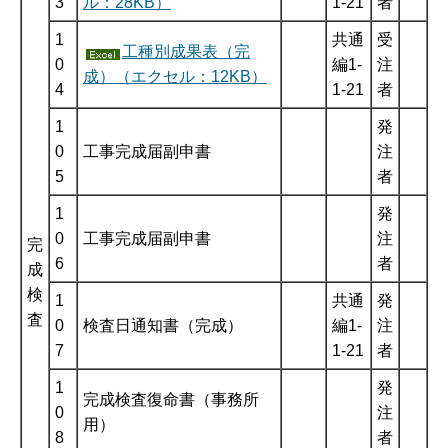
3
ル：28KB）
1-21
者
1
共通
受
工種別成果表（完
0
編1-
注
成）（エクセル：12KB）
4
1-21
者
1
発
0
工事完成届副申書
注
5
者
1
発
0
工事完成届副申書
注
完
6
者
成
検
1
共通
発
査
0
検査日通知書（完成）
編1-
注
7
1-21
者
1
発
完成検査復命書（事務所
0
注
用）
8
者