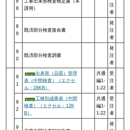
8
工事出来形検査検定書（本
注
8
課用）
者
発
8
既済部分検査復命書
注
9
者
発
9
既済部分検査調書
注
0
者
出来形（品質）管理
共通
受
9
表（中間検査）（エクセ
編1-
注
1
ル：28KB）
1-22
者
工種別成果表（中間
共通
受
9
検査）（エクセル：12K
編1-
注
2
B）
1-22
者
発
9