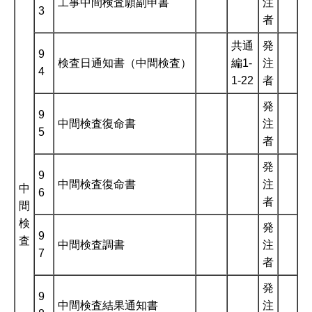
工事中間検査願副申書
注
3
者
共通
発
9
検査日通知書（中間検査）
編1-
注
4
1-22
者
発
9
中間検査復命書
注
5
者
発
9
中間検査復命書
注
中
6
者
間
検
発
9
査
中間検査調書
注
7
者
発
9
中間検査結果通知書
注