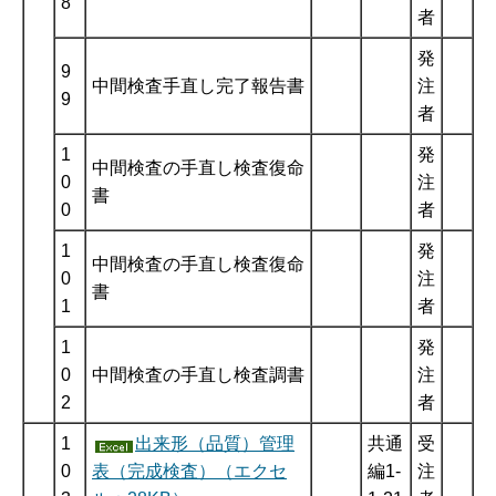
8
者
発
9
中間検査手直し完了報告書
注
9
者
1
発
中間検査の手直し検査復命
0
注
書
0
者
1
発
中間検査の手直し検査復命
0
注
書
1
者
1
発
0
中間検査の手直し検査調書
注
2
者
1
出来形（品質）管理
共通
受
0
表（完成検査）（エクセ
編1-
注