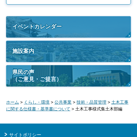
イベントカレンダー
施設案内
県民の声
（ご意見・ご提言）
ホーム
>
くらし・環境
>
公共事業
>
技術・品質管理
>
土木工事
に関する仕様書・基準書について
> 土木工事様式集土木部編
サイトポリシー