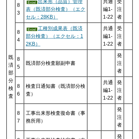
出来形（品質）管理
共通
受
8
表（既済部分検査）（エク
編1-
注
3
セル：28KB）
1-22
者
工種別成果表（既済
共通
受
8
部分検査）（エクセル：1
編1-
注
4
2KB）
1-22
者
発
既
8
既済部分検査願副申書
注
済
5
者
部
分
共通
発
8
検査日通知書（既済部分検
検
編1-
注
6
査）
査
1-22
者
発
8
工事出来形検査復命書（事
注
7
務所用）
者
発