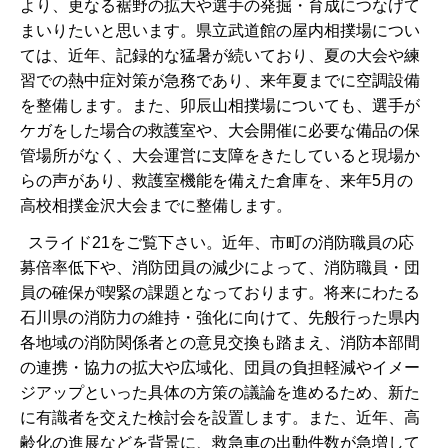
より、更なる裾野の拡大や選手の発掘・育成につなげて
まいりたいと思います。県立武道館の屋内相撲場につい
ては、近年、記録的な猛暑が続いており、夏の大会や練
習での熱中症対策が急務であり、来年夏までに空調設備
を整備します。また、卯辰山相撲場についても、選手が
ケガをした場合の救護室や、大会開催に必要な備品の保
管場所がなく、大会運営に支障をきたしていると現場か
らの声があり、救護室機能を備えた倉庫を、来年5月の
高校相撲金沢大会までに整備します。
スライド21をご覧下さい。近年、市町の消防職員の応
募倍率低下や、消防団員の減少によって、消防職員・団
員の確保が喫緊の課題となっております。将来にわたる
石川県の消防力の維持・強化に向けて、先般行った県内
各地域の消防関係者との意見交換も踏まえ、消防本部間
の連携・協力の拡大や広域化、団員の負担軽減やイメー
ジアップといった具体の方策の議論を進めるため、新た
に有識者を交えた検討会を設置します。また、近年、高
齢化の進展などを背景に、救急車の出動件数が急増して