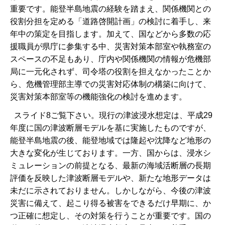
重要です。能登半島地震の経験を踏まえ、関係機関との
役割分担を定める「道路啓開計画」の検討に着手し、来
年中の策定を目指します。加えて、国などから多数の応
援職員が県庁に参集する中、災害対策本部室や執務室の
スペースの不足もあり、庁内や関係機関の情報が危機部
局に一元化されず、司令塔の役割を担えなかったことか
ら、危機管理部主導での災害対応体制の構築に向けて、
災害対策本部室等の機能強化の検討を進めます。
スライド8ご覧下さい。現行の津波浸水想定は、平成29
年度に国の津波断層モデルを基に実施したものですが、
能登半島地震の後、能登地域では隆起や沈降など地形の
大きな変化が生じております。一方、国からは、浸水シ
ミュレーションの前提となる、最新の海域活断層の長期
評価を反映した津波断層モデルや、新たな地形データは
未だに示されておりません。しかしながら、今後の津波
災害に備えて、起こり得る被害をできるだけ早期に、か
つ正確に想定し、その対策を行うことが重要です。国の