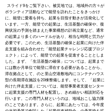
スライド9をご覧下さい。被災地では、地域外の方々が
ボランティア活動などで能登を訪れたことをきっかけ
に、能登に愛着を持ち、起業を目指す動きが活発化して
います。一方、能登での起業は、生活基盤の確保や、復
興状況の予測を踏まえた事業構想の計画立案など、通常
の起業より多くのハードルがあり、相当な時間と労力が
必要です。このため、生活基盤の確保と起業に向けた伴
走支援を組み合わせた「能登起業チャレンジ応援プロジ
ェクト」によって、能登での起業を促進することとしま
した。まず、「生活基盤の確保」については、起業まで
には数か月単位で能登に滞在する必要があることから、
滞在拠点として、のと里山空港敷地内にコンテナハウス
型の長期滞在施設を20棟整備します。そして、「起業に
向けた伴走支援」については、能登事業者支援センター
に起業支援の専門人材を配置し、きめ細かい相談対応を
行います。この専門人材というのは、地域おこし協力隊
のことであります。さらに、起業にあたっては、今年度
の当初予算で創設した「起業促進補助金」の予算枠を拡