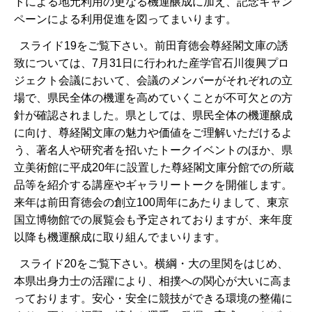
トによる地元利用の更なる機運醸成に加え、記念キャン
ペーンによる利用促進を図ってまいります。
スライド19をご覧下さい。前田育徳会尊経閣文庫の誘
致については、7月31日に行われた産学官石川復興プロ
ジェクト会議において、会議のメンバーがそれぞれの立
場で、県民全体の機運を高めていくことが不可欠との方
針が確認されました。県としては、県民全体の機運醸成
に向け、尊経閣文庫の魅力や価値をご理解いただけるよ
う、著名人や研究者を招いたトークイベントのほか、県
立美術館に平成20年に設置した尊経閣文庫分館での所蔵
品等を紹介する講座やギャラリートークを開催します。
来年は前田育徳会の創立100周年にあたりまして、東京
国立博物館での展覧会も予定されておりますが、来年度
以降も機運醸成に取り組んでまいります。
スライド20をご覧下さい。横綱・大の里関をはじめ、
本県出身力士の活躍により、相撲への関心が大いに高ま
っております。安心・安全に競技ができる環境の整備に