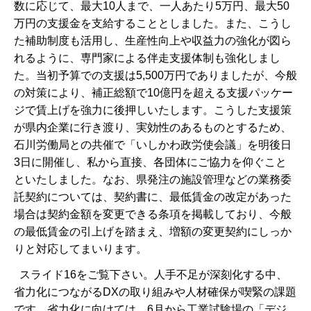
数に応じて、最大10人まで、一人あたり5万円、最大50
万円の支援金を支給することとしました。また、こうし
た補助制度も活用し、生産性向上や収益力の強化が図ら
れるように、専門家による伴走支援体制も強化しまし
た。当初予算での支援は5,500万円でありましたが、今般
の対策により、補正総額で10億円を超える支援パッケー
ジで賃上げを強力に後押しいたします。こうした支援策
が県内企業に行き渡り、実効性のあるものとするため、
石川労働局との共催で「いしかわ政労使会議」を明後日
3日に開催し、私から直接、各団体にご協力を仰ぐこと
といたしました。なお、県発注の施設管理などの業務委
託契約については、契約書に、最低賃金の改定があった
場合は契約金額を変更できる条項を掲載しており、今般
の最低賃金の引上げを踏まえ、増額の変更契約にしっか
りと対応してまいります。
スライド16をご覧下さい。人手不足が深刻化する中、
省力化につながるDXの取り組みや人材確保が喫緊の課題
です。省力化に向けては、6月から工業試験場の「デジ