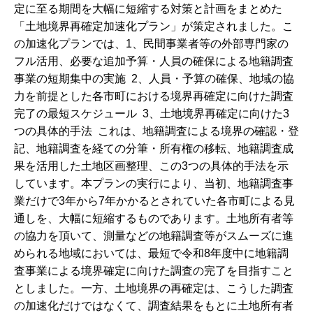
定に至る期間を大幅に短縮する対策と計画をまとめた
「土地境界再確定加速化プラン」が策定されました。こ
の加速化プランでは、1、民間事業者等の外部専門家の
フル活用、必要な追加予算・人員の確保による地籍調査
事業の短期集中の実施 2、人員・予算の確保、地域の協
力を前提とした各市町における境界再確定に向けた調査
完了の最短スケジュール 3、土地境界再確定に向けた3
つの具体的手法 これは、地籍調査による境界の確認・登
記、地籍調査を経ての分筆・所有権の移転、地籍調査成
果を活用した土地区画整理、この3つの具体的手法を示
しています。本プランの実行により、当初、地籍調査事
業だけで3年から7年かかるとされていた各市町による見
通しを、大幅に短縮するものであります。土地所有者等
の協力を頂いて、測量などの地籍調査等がスムーズに進
められる地域においては、最短で令和8年度中に地籍調
査事業による境界確定に向けた調査の完了を目指すこと
としました。一方、土地境界の再確定は、こうした調査
の加速化だけではなくて、調査結果をもとに土地所有者