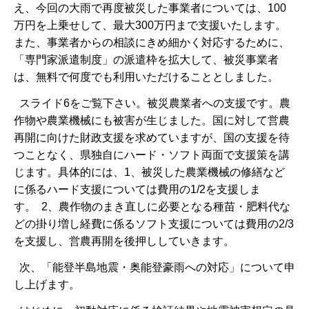
え、今回の大雨で再度被災した事業者については、100
万円を上乗せして、最大300万円まで支援いたします。
また、事業者からの相談にきめ細かく対応するために、
「専門家派遣制度」の派遣枠を拡大して、被災事業者
は、無料で何度でも利用いただけることとしました。
スライド6をご覧下さい。被災農業者への支援です。農
作物や農業機械にも被害が生じました。国に対して営農
再開に向けた財政支援を求めていますが、国の支援を待
つことなく、県独自にハード・ソフト両面で支援策を講
じます。具体的には、1、被災した農業機械の修繕など
に係るハード支援については費用の1/2を支援しま
す。 2、農作物のまき直しに必要となる種苗・肥料代な
どの掛り増し経費に係るソフト支援については費用の2/3
を支援し、営農再開を後押ししていきます。
次、「能登半島地震・奥能登豪雨への対応」について申
し上げます。