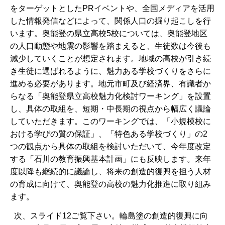
をターゲットとしたPRイベントや、全国メディアを活用
した情報発信などによって、関係人口の掘り起こしを行
います。奥能登の県立高校5校については、奥能登地区
の人口動態や地震の影響を踏まえると、生徒数は今後も
減少していくことが想定されます。地域の高校が引き続
き生徒に選ばれるように、魅力ある学校づくりをさらに
進める必要があります。地元市町及び経済界、有識者か
らなる「奥能登県立高校魅力化検討ワーキング」を設置
し、具体の取組を、短期・中長期の視点から幅広く議論
していただきます。このワーキングでは、「小規模校に
おける学びの質の保証」、「特色ある学校づくり」の2
つの観点から具体の取組を検討いただいて、今年度改定
する「石川の教育振興基本計画」にも反映します。来年
度以降も継続的に議論し、将来の創造的復興を担う人材
の育成に向けて、奥能登の高校の魅力化推進に取り組み
ます。
次、スライド12ご覧下さい。輪島塗の創造的復興に向