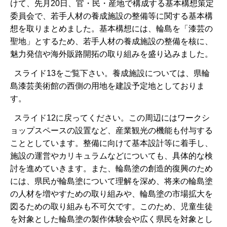
けて、先月20日、官・民・産地で構成する基本構想策定
委員会で、若手人材の養成施設の整備等に関する基本構
想を取りまとめました。基本構想には、輪島を「漆芸の
聖地」とするため、若手人材の養成施設の整備を核に、
魅力発信や海外販路開拓の取り組みを盛り込みました。
スライド13をご覧下さい。養成施設については、県輪
島漆芸美術館の西側の用地を建設予定地としておりま
す。
スライド12に戻ってください。この周辺にはワークシ
ョップスペースの設置など、産業観光の機能も付与する
こととしています。整備に向けて基本設計等に着手し、
施設の運営やカリキュラムなどについても、具体的な検
討を進めていきます。また、輪島塗の創造的復興のため
には、県民が輪島塗について理解を深め、将来の輪島塗
の人材を増やすための取り組みや、輪島塗の市場拡大を
図るための取り組みも不可欠です。このため、児童生徒
を対象とした輪島塗の製作体験会や広く県民を対象とし