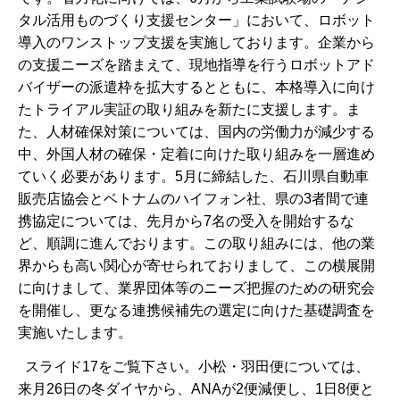
タル活用ものづくり支援センター」において、ロボット
導入のワンストップ支援を実施しております。企業から
の支援ニーズを踏まえて、現地指導を行うロボットアド
バイザーの派遣枠を拡大するとともに、本格導入に向け
たトライアル実証の取り組みを新たに支援します。ま
た、人材確保対策については、国内の労働力が減少する
中、外国人材の確保・定着に向けた取り組みを一層進め
ていく必要があります。5月に締結した、石川県自動車
販売店協会とベトナムのハイフォン社、県の3者間で連
携協定については、先月から7名の受入を開始するな
ど、順調に進んでおります。この取り組みには、他の業
界からも高い関心が寄せられておりまして、この横展開
に向けまして、業界団体等のニーズ把握のための研究会
を開催し、更なる連携候補先の選定に向けた基礎調査を
実施いたします。
スライド17をご覧下さい。小松・羽田便については、
来月26日の冬ダイヤから、ANAが2便減便し、1日8便と