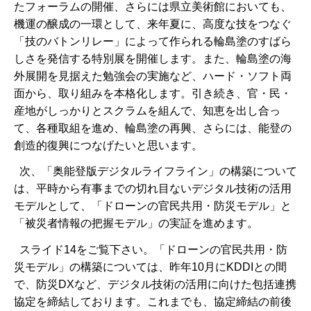
たフォーラムの開催、さらには県立美術館においても、
機運の醸成の一環として、来年夏に、高度な技をつなぐ
「技のバトンリレー」によって作られる輪島塗のすばら
しさを発信する特別展を開催します。また、輪島塗の海
外展開を見据えた勉強会の実施など、ハード・ソフト両
面から、取り組みを本格化します。引き続き、官・民・
産地がしっかりとスクラムを組んで、知恵を出し合っ
て、各種取組を進め、輪島塗の再興、さらには、能登の
創造的復興につなげたいと思います。
次、「奥能登版デジタルライフライン」の構築について
は、平時から有事までの切れ目ないデジタル技術の活用
モデルとして、「ドローンの官民共用・防災モデル」と
「被災者情報の把握モデル」の実証を進めます。
スライド14をご覧下さい。「ドローンの官民共用・防
災モデル」の構築については、昨年10月にKDDIとの間
で、防災DXなど、デジタル技術の活用に向けた包括連携
協定を締結しております。これまでも、協定締結の前後