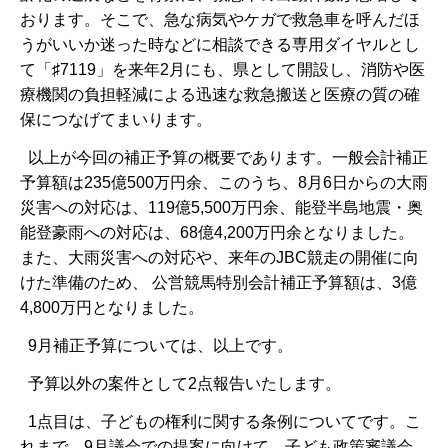
おります。そこで、急な病気やケガで救急車を呼んだほ
うがいいか迷った時などに相談できる専用ダイヤルとし
て「♯7119」を来年2月にも、県として開設し、消防や医
療機関の負担軽減による迅速な救急搬送と医療の質の確
保につなげてまいります。
以上が今回の補正予算の概要であります。一般会計補正
予算額は235億500万円余、このうち、8月6日からの大雨
災害への対応は、119億5,500万円余、能登半島地震・奥
能登豪雨への対応は、68億4,200万円余となりました。
また、大雨災害への対応や、来年のJBC競走の開催に向
けた準備のため、 公営競馬特別会計補正予算額は、3億
4,800万円となりました。
9月補正予算については、以上です。
予算以外の案件として2点報告いたします。
1点目は、子どもの権利に関する条例についてです。こ
れまで、9月議会での提案に向けて、子ども政策審議会