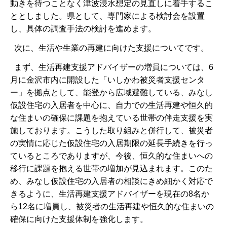
動きを待つことなく津波浸水想定の見直しに着手するこ
ととしました。県として、専門家による検討会を設置
し、具体の調査手法の検討を進めます。
次に、生活や生業の再建に向けた支援についてです。
まず、生活再建支援アドバイザーの増員については、6
月に金沢市内に開設した「いしかわ被災者支援センタ
ー」を拠点として、能登から広域避難している、みなし
仮設住宅の入居者を中心に、自力での生活再建や恒久的
な住まいの確保に課題を抱えている世帯の伴走支援を実
施しております。こうした取り組みと併行して、被災者
の実情に応じた仮設住宅の入居期限の延長手続きを行っ
ているところでありますが、今後、恒久的な住まいへの
移行に課題を抱える世帯の増加が見込まれます。このた
め、みなし仮設住宅の入居者の相談にきめ細かく対応で
きるように、生活再建支援アドバイザーを現在の8名か
ら12名に増員し、被災者の生活再建や恒久的な住まいの
確保に向けた支援体制を強化します。