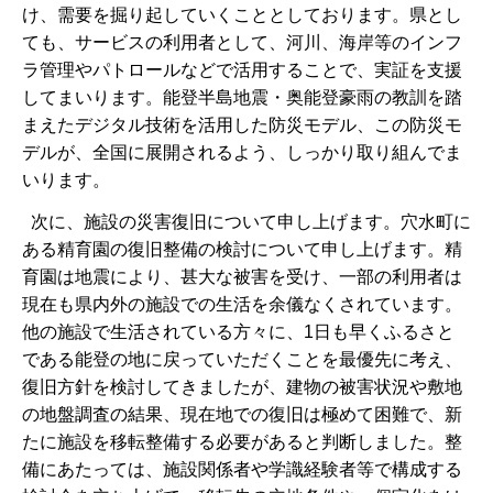
け、需要を掘り起していくこととしております。県とし
ても、サービスの利用者として、河川、海岸等のインフ
ラ管理やパトロールなどで活用することで、実証を支援
してまいります。能登半島地震・奥能登豪雨の教訓を踏
まえたデジタル技術を活用した防災モデル、この防災モ
デルが、全国に展開されるよう、しっかり取り組んでま
いります。
次に、施設の災害復旧について申し上げます。穴水町に
ある精育園の復旧整備の検討について申し上げます。精
育園は地震により、甚大な被害を受け、一部の利用者は
現在も県内外の施設での生活を余儀なくされています。
他の施設で生活されている方々に、1日も早くふるさと
である能登の地に戻っていただくことを最優先に考え、
復旧方針を検討してきましたが、建物の被害状況や敷地
の地盤調査の結果、現在地での復旧は極めて困難で、新
たに施設を移転整備する必要があると判断しました。整
備にあたっては、施設関係者や学識経験者等で構成する