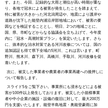
す。また、今回、記録的な大雨と潮位が高い時期が重な
り、各地で冠水による被害が発生したことを踏まえて、
特に被害が大きかった河北潟周辺や、地震により護岸や
道路が沈下した能登内浦沿岸部地域において、被害の要
因などを検証することとし、明日、2つの地域ごとに、
国、県、市町などからなる協議会を立ち上げて、今年度
内に「冠水・高潮対策プラン」を策定いたします。さら
に、抜本的な治水対策である河川改修については、国の
追加認証も得て県下全域の5河川、これは言います、町
野川、熊木川、森下川、高橋川、手取川、河川改修を促
進いたします。
次に、被災した事業者や農業者の事業再建への後押しに
ついて報告します。
スライド5をご覧下さい。事業所にも浸水などによる被
害が100件以上発生しております。被災した小規模事業
者や中小企業の施設・設備の復旧に対して、最大200万
円を支援いたします。能登半島地震・奥能登豪雨に加