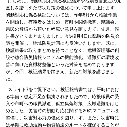
はじめに、初動対応に係る検証結果や地震被害想定の見
直しを踏まえた防災対策の強化について申し上げます。
初動対応に係る検証については、昨年6月から検証作業
を開始し、有識者をはじめ、市町や関係機関、県議会、
県民の皆様から頂いた幅広い意見を踏まえて、先月、報
告書がとりまとまりました。今週9月4日に臨時の防災会
議を開催し、地域防災計画にも反映いたします。既に、
検証結果の取りまとめを待つことなく、危機管理部の創
設や総合防災情報システムの機能強化、避難所の環境改
善に向けた資機材整備といった対策を進めております
が、今回、検証結果を踏まえ、新たな対策を講じまし
た。
スライド7をご覧下さい。検証報告書では、平時におけ
る準備・想定不足が指摘されましたので、応援職員の受
入や市町への職員派遣、孤立集落対策、広域避難をはじ
めとした、災害時の初動対応に関する20のマニュアルを
整備し、災害対応力の強化を図ります。また、災害時に
は早期に救助活動や物資輸送のルートを確保することが