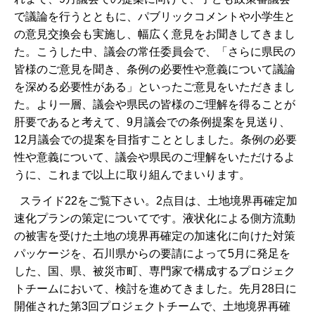
で議論を行うとともに、パブリックコメントや小学生と
の意見交換会も実施し、幅広く意見をお聞きしてきまし
た。こうした中、議会の常任委員会で、「さらに県民の
皆様のご意見を聞き、条例の必要性や意義について議論
を深める必要性がある」といったご意見をいただきまし
た。より一層、議会や県民の皆様のご理解を得ることが
肝要であると考えて、9月議会での条例提案を見送り、
12月議会での提案を目指すこととしました。条例の必要
性や意義について、議会や県民のご理解をいただけるよ
うに、これまで以上に取り組んでまいります。
スライド22をご覧下さい。2点目は、土地境界再確定加
速化プランの策定についてです。液状化による側方流動
の被害を受けた土地の境界再確定の加速化に向けた対策
パッケージを、石川県からの要請によって5月に発足を
した、国、県、被災市町、専門家で構成するプロジェク
トチームにおいて、検討を進めてきました。先月28日に
開催された第3回プロジェクトチームで、土地境界再確