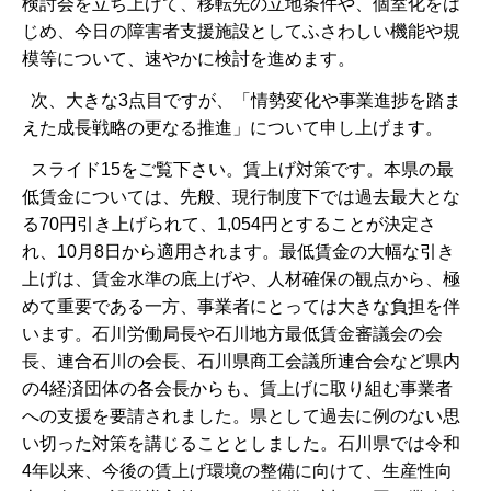
検討会を立ち上げて、移転先の立地条件や、個室化をは
じめ、今日の障害者支援施設としてふさわしい機能や規
模等について、速やかに検討を進めます。
次、大きな3点目ですが、「情勢変化や事業進捗を踏ま
えた成長戦略の更なる推進」について申し上げます。
スライド15をご覧下さい。賃上げ対策です。本県の最
低賃金については、先般、現行制度下では過去最大とな
る70円引き上げられて、1,054円とすることが決定さ
れ、10月8日から適用されます。最低賃金の大幅な引き
上げは、賃金水準の底上げや、人材確保の観点から、極
めて重要である一方、事業者にとっては大きな負担を伴
います。石川労働局長や石川地方最低賃金審議会の会
長、連合石川の会長、石川県商工会議所連合会など県内
の4経済団体の各会長からも、賃上げに取り組む事業者
への支援を要請されました。県として過去に例のない思
い切った対策を講じることとしました。石川県では令和
4年以来、今後の賃上げ環境の整備に向けて、生産性向