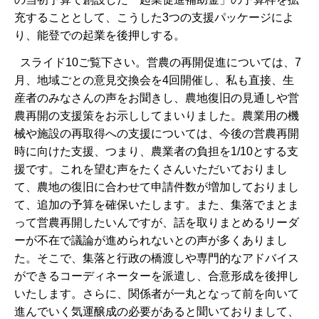
充することとして、こうした3つの支援パッケージによ
り、能登での起業を後押しする。
スライド10ご覧下さい。営農の再開促進については、7
月、地域ごとの意見交換会を4回開催し、私も直接、生
産者のみなさんの声をお聞きし、農地復旧の見通しや営
農再開の支援策をお示ししてまいりました。農業用の機
械や施設の再取得への支援については、今後の営農再開
時に向けた支援、つまり、農業者の負担を1/10とする支
援です。これを望む声をたくさんいただいておりまし
て、農地の復旧に合わせて申請件数が増加しておりまし
て、追加の予算を確保いたします。また、集落でまとま
って営農再開したいんですが、話を取りまとめるリーダ
ーが不在で議論が進められないとの声が多くありまし
た。そこで、集落と行政の橋渡しや専門的なアドバイス
ができるコーディネーターを派遣し、合意形成を後押し
いたします。さらに、関係者が一丸となって前を向いて
進んでいく気運醸成の必要があると聞いておりまして、