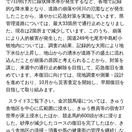
で7日明け方に線状降水帯が発生するなど、各地で記録
的な降水量となり、道路の崩落や河川の氾濫などが発生
したことから、速やかに応急対策を実施しています。県
管理道路については、最大33箇所で通行止めとなりまし
た。現在は2箇所まで減少しています。このうち、崩落
により人的被害が発生した、国道249号七尾市中島町小
牧地内については、調査の結果、記録的な大雨により地
下水位が上昇し、地山からの湧水が道路下の盛土に流れ
込んだことが崩落の原因と考えられることから、対策を
講じ、来週中の通行止め解除を目指して、応急復旧を進
めています。本復旧に向けては、現地調査や測量・設計
を進めており、10月から災害査定を開始し、早期復旧を
目指して取り組みます。
スライド3ご覧下さい。金沢競馬場については、きゅう
舎地区を中心に広範囲に浸水し、きゅう務員等の宿舎37
世帯が床上浸水したほか、競走馬約600頭が水に浸りま
した。砂厚が減少したコースの復旧を完了したほか、き
ゅう舎地区の清掃・消毒や馬の健康面の管理を継続しな