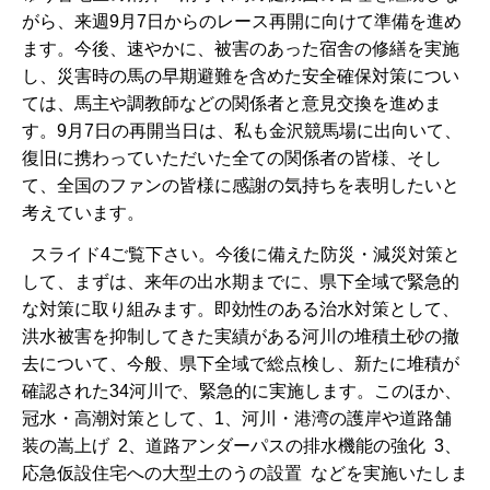
がら、来週9月7日からのレース再開に向けて準備を進め
ます。今後、速やかに、被害のあった宿舎の修繕を実施
し、災害時の馬の早期避難を含めた安全確保対策につい
ては、馬主や調教師などの関係者と意見交換を進めま
す。9月7日の再開当日は、私も金沢競馬場に出向いて、
復旧に携わっていただいた全ての関係者の皆様、そし
て、全国のファンの皆様に感謝の気持ちを表明したいと
考えています。
スライド4ご覧下さい。今後に備えた防災・減災対策と
して、まずは、来年の出水期までに、県下全域で緊急的
な対策に取り組みます。即効性のある治水対策として、
洪水被害を抑制してきた実績がある河川の堆積土砂の撤
去について、今般、県下全域で総点検し、新たに堆積が
確認された34河川で、緊急的に実施します。このほか、
冠水・高潮対策として、1、河川・港湾の護岸や道路舗
装の嵩上げ 2、道路アンダーパスの排水機能の強化 3、
応急仮設住宅への大型土のうの設置 などを実施いたしま