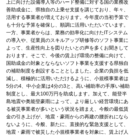
上に向けた設備導入等のハード整備に対する国の業務改
善助成金に、県独自の上乗せ支援を講じており、年々、
活用する事業者が増えております。今年度の当初予算で
も十分な予算を確保し、順調に活用いただいています。
一方、事業者からは、業務の効率化に向けたITシステム
の導入や、従業員のスキルアップ研修等のソフト事業に
よって、生産性向上を図りたいとの声を多くお聞きして
おります。そこで、今後の賃上げ環境の整備に向けて、
国助成金の対象とならないソフト事業を支援する県独自
の補助制度を創設することとしました。企業の負担を低
減し、積極的に活用いただけるように、小規模事業者は
5分の4、中小企業は4分の3と、高い補助率の手厚い補助
制度とし、最大100万円を助成します。加えて、能登半
島地震や奥能登豪雨によって、より厳しい経営環境にあ
る被災事業者が多いという状況を踏まえ、今般の最低賃
金の引き上げが、地震・豪雨からの再建の腰折れになら
ないように、今般、新たに、直接的な緊急支援として、
地震・豪雨で被災した小規模事業者を対象に、賃上げ人