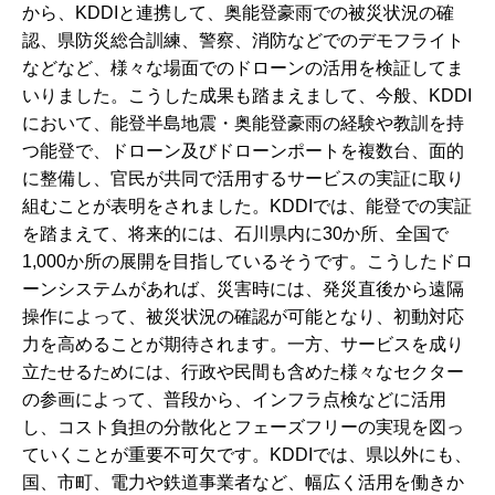
から、KDDIと連携して、奥能登豪雨での被災状況の確
認、県防災総合訓練、警察、消防などでのデモフライト
などなど、様々な場面でのドローンの活用を検証してま
いりました。こうした成果も踏まえまして、今般、KDDI
において、能登半島地震・奥能登豪雨の経験や教訓を持
つ能登で、ドローン及びドローンポートを複数台、面的
に整備し、官民が共同で活用するサービスの実証に取り
組むことが表明をされました。KDDIでは、能登での実証
を踏まえて、将来的には、石川県内に30か所、全国で
1,000か所の展開を目指しているそうです。こうしたドロ
ーンシステムがあれば、災害時には、発災直後から遠隔
操作によって、被災状況の確認が可能となり、初動対応
力を高めることが期待されます。一方、サービスを成り
立たせるためには、行政や民間も含めた様々なセクター
の参画によって、普段から、インフラ点検などに活用
し、コスト負担の分散化とフェーズフリーの実現を図っ
ていくことが重要不可欠です。KDDIでは、県以外にも、
国、市町、電力や鉄道事業者など、幅広く活用を働きか