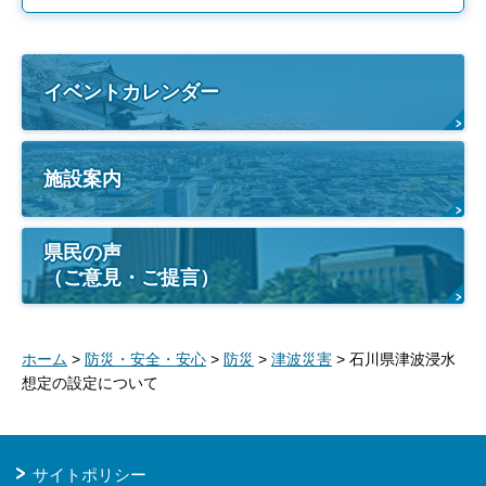
イベントカレンダー
施設案内
県民の声
（ご意見・ご提言）
ホーム
>
防災・安全・安心
>
防災
>
津波災害
> 石川県津波浸水
想定の設定について
サイトポリシー