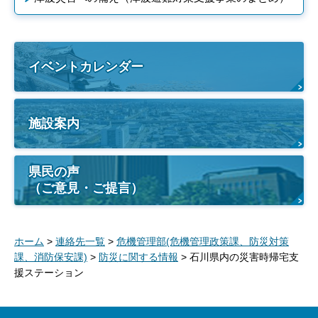
イベントカレンダー
施設案内
県民の声
（ご意見・ご提言）
ホーム
>
連絡先一覧
>
危機管理部(危機管理政策課、防災対策
課、消防保安課)
>
防災に関する情報
> 石川県内の災害時帰宅支
援ステーション