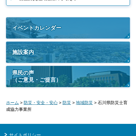
イベントカレンダー
施設案内
県民の声
（ご意見・ご提言）
ホーム
>
防災・安全・安心
>
防災
>
地域防災
> 石川県防災士育
成協力事業所
サイトポリシー