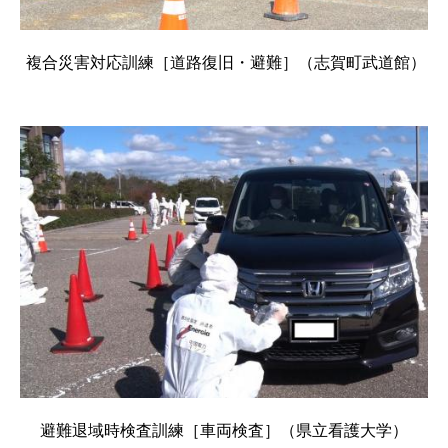
複合災害対応訓練［道路復旧・避難］（志賀町武道館）
避難退域時検査訓練［車両検査］（県立看護大学）