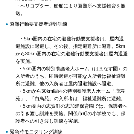
・ヘリコプター、船舶により避難所へ支援物資を搬
送。
避難行動要支援者避難訓練
・5km圏内の在宅の避難行動要支援者は、屋内退
避施設に退避し、その後、指定避難所に避難。5km
から30km圏内の在宅の避難行動要支援者は屋内退避
を実施。
・5km圏内の特別養護老人ホーム（はまなす園）の
入所者のうち、即時退避が可能な入所者は福祉避難
所に避難。他の入所者は屋内退避施設へ退避。
・5kmから30km圏内の特別養護老人ホーム「鹿寿
苑」、「白鳥苑」の入所者は、福祉避難所に避難。
・5km圏内の志賀町の志加浦保育園では、保護者へ
の引き渡し訓練を実施。関係市町の小学校でも、保
護者への引き渡し訓練を実施。
緊急時モニタリング訓練