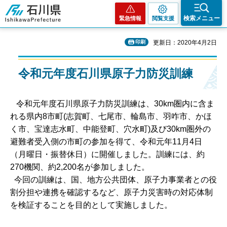
石川県
検索メニュー
緊急情報
閲覧支援
印刷
更新日：2020年4月2日
令和元年度石川県原子力防災訓練
令和元年度石川県原子力防災訓練は、30km圏内に含ま
れる県内8市町(志賀町、七尾市、輪島市、羽咋市、かほ
く市、宝達志水町、中能登町、穴水町)及び30km圏外の
避難者受入側の市町の参加を得て、令和元年11月4日
（月曜日・振替休日）に開催しました。訓練には、約
270機関、約2,200名が参加しました。
今回の訓練は、国、地方公共団体、原子力事業者との役
割分担や連携を確認するなど、原子力災害時の対応体制
を検証することを目的として実施しました。