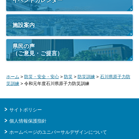
イベントカレンダー
施設案内
県民の声
（ご意見・ご提言）
ホーム
>
防災・安全・安心
>
防災
>
防災訓練
>
石川県原子力防
災訓練
> 令和元年度石川県原子力防災訓練
サイトポリシー
個人情報保護指針
ホームページのユニバーサルデザインについて