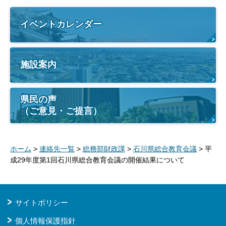
イベントカレンダー
施設案内
県民の声
（ご意見・ご提言）
ホーム
>
連絡先一覧
>
総務部財政課
>
石川県総合教育会議
> 平
成29年度第1回石川県総合教育会議の開催結果について
サイトポリシー
個人情報保護指針