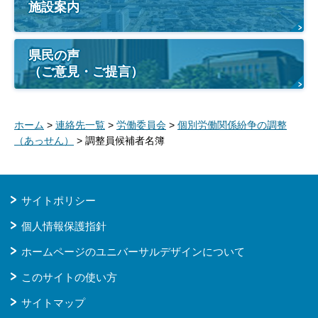
施設案内
県民の声
（ご意見・ご提言）
ホーム
>
連絡先一覧
>
労働委員会
>
個別労働関係紛争の調整
（あっせん）
> 調整員候補者名簿
サイトポリシー
個人情報保護指針
ホームページのユニバーサルデザインについて
このサイトの使い方
サイトマップ