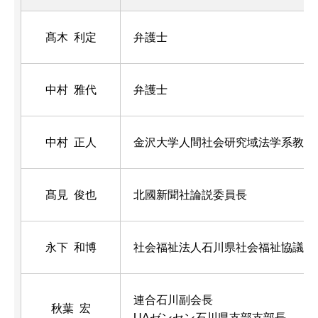
髙木 利定
弁護士
中村 雅代
弁護士
中村 正人
金沢大学人間社会研究域法学系教授
髙見 俊也
北國新聞社論説委員長
永下 和博
社会福祉法人石川県社会福祉協議会
連合石川副会長
秋葉 宏
UAゼンセン石川県支部支部長