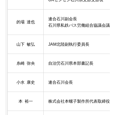
連合石川副会長
的場 達也
石川県私鉄バス労働組合協議会議長
山下 敏弘
JAM北陸副執行委員長
糸崎 弥央
自治労石川県本部書記長
小水 康史
連合石川会長
本 裕一
株式会社本螺子製作所代表取締役社