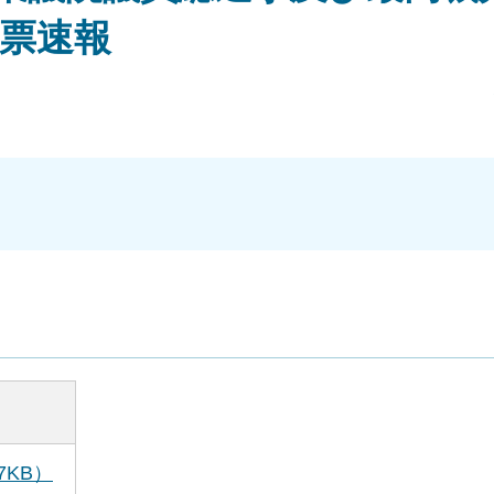
票速報
7KB）