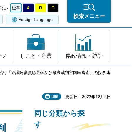
合い
標準
A
B
C
検索メニュー
Foreign Language
ーツ
しごと・産業
県政情報・統計
1日執行「衆議院議員総選挙及び最高裁判官国民審査」の投票速
更新日：2022年12月2日
印刷
同じ分類から探
す
判