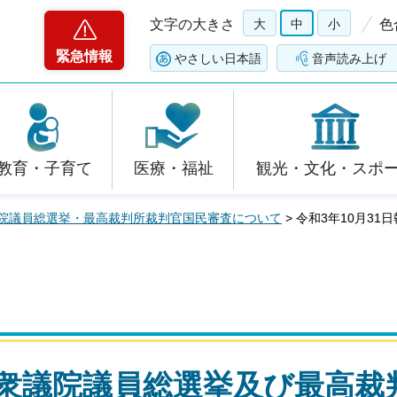
文字の大きさ
大
中
小
色
緊急情報
やさしい日本語
音声読み上げ
教育・子育て
医療・福祉
観光・文化・スポ
議院議員総選挙・最高裁判所裁判官国民審査について
> 令和3年10月3
「衆議院議員総選挙及び最高裁