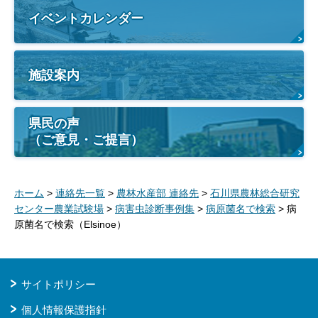
イベントカレンダー
施設案内
県民の声
（ご意見・ご提言）
ホーム
>
連絡先一覧
>
農林水産部 連絡先
>
石川県農林総合研究
センター農業試験場
>
病害虫診断事例集
>
病原菌名で検索
> 病
原菌名で検索（Elsinoe）
サイトポリシー
個人情報保護指針