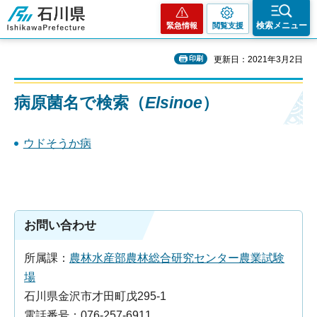
石川県
検索メニュー
緊急情報
閲覧支援
印刷
更新日：2021年3月2日
病原菌名で検索（
Elsinoe
）
ウドそうか病
お問い合わせ
所属課：
農林水産部農林総合研究センター農業試験
場
石川県金沢市才田町戊295-1
電話番号：076-257-6911